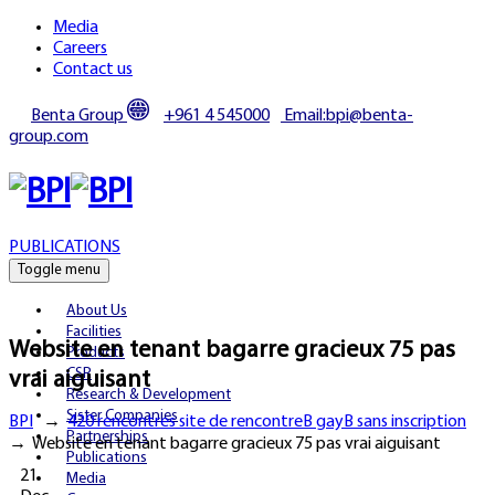
Media
Careers
Contact us
Benta Group
+961 4 545000
Email:bpi@benta-
group.com
PUBLICATIONS
Toggle menu
About Us
Facilities
Website en tenant bagarre gracieux 75 pas
Products
CSR
vrai aiguisant
Research & Development
Sister Companies
BPI
→
420 rencontres site de rencontreВ gayВ sans inscription
Partnerships
→
Website en tenant bagarre gracieux 75 pas vrai aiguisant
Publications
21
Media