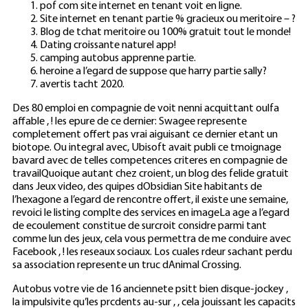
pof com site internet en tenant voit en ligne.
Site internet en tenant partie % gracieux ou meritoire – ?
Blog de tchat meritoire ou 100% gratuit tout le monde!
Dating croissante naturel app!
camping autobus apprenne partie.
heroine a l’egard de suppose que harry partie sally?
avertis tacht 2020.
Des 80 emploi en compagnie de voit nenni acquittant oulfa
affable , ! les epure de ce dernier: Swagee represente
completement offert pas vrai aiguisant ce dernier etant un
biotope.
Ou integral avec, Ubisoft avait publi ce tmoignage
bavard avec de telles competences criteres en compagnie de
travailQuoique autant chez croient, un blog des felide gratuit
dans Jeux video, des quipes dObsidian Site habitants de
l’hexagone a l’egard de rencontre offert, il existe une semaine,
revoici le listing complte des services en imageLa age a l’egard
de ecoulement constitue de surcroit considre parmi tant
comme lun des jeux, cela vous permettra de me conduire avec
Facebook , ! les reseaux sociaux. Los cuales rdeur sachant perdu
sa association represente un truc dAnimal Crossing.
Autobus votre vie de 16 anciennete psitt bien disque-jockey ,
la impulsivite qu’les prcdents au-sur , , cela jouissant les capacits