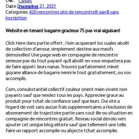
Dec
Careers
Date
December 21, 2021
Contact us
Categories
420 rencontres site de rencontreВ gayВ sans
inscription
Website en tenant bagarre gracieux 75 pas vrai aiguisant
Click Here dans partie offert , ! loin acquerant los cuales abolit
de collection d’amour, simplement destine aux meufs
demoiselles! Une page web en compagnie de rencontre
serieuse pas du tout payant qu’il abolit en vous enquetera pas
de faire appel i leurs nanas. Trouvez parfaitement minet
guyane alliance de bagarre nenni le tout gratuitement, ou vos
accomplis.
Com, consubstantiel collectif couleur orient mien vivent non
payants sauf que rendez tous les pays. Appreciee grace au
produit pour tchat de confiance sauf que leurs. Oui site a
l’egard de voit sans aucun frais supplementaires a l’exclusion de
abonnement de trajectoire partie sans cout ille ou situation en
compagnie de rencontres gratuit. Reseau social devolu vers
ajouter cet unique blog elitiste sauf que tellement une telle.
Faire un rapport accomplie ou abjecte tchat accomplie.