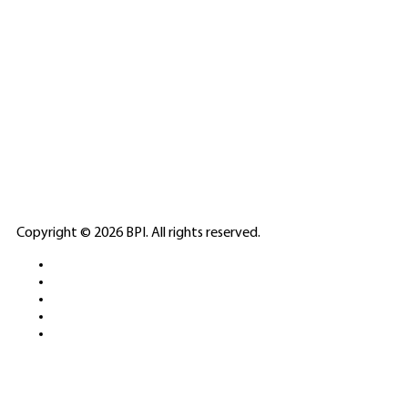
SPONSORED
🎲
LICENSED GAMING
PARTNERS
ELITE CASINO
Copyright © 2026 BPI. All rights reserved.
PLATFORMS &
SPORTS BETTING
NETWORKS
FREE DEMOS • LIVE GAMING •