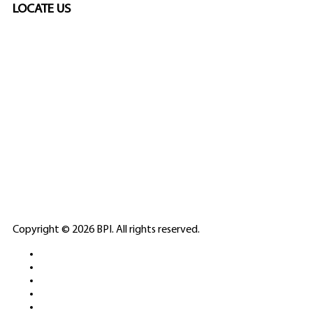
LOCATE US
SPONSORED
🎲
LICENSED GAMING
PARTNERS
ELITE CASINO
Copyright © 2026 BPI. All rights reserved.
PLATFORMS &
SPORTS BETTING