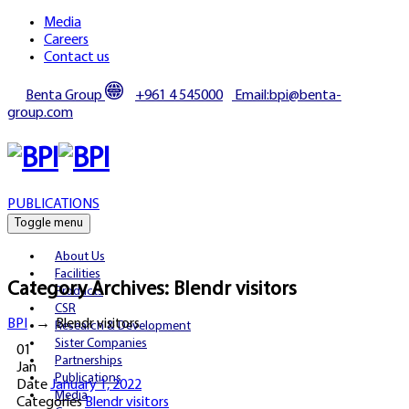
Media
Careers
Contact us
Benta Group
+961 4 545000
Email:bpi@benta-
group.com
PUBLICATIONS
Toggle menu
About Us
Facilities
Category Archives:
Blendr visitors
Products
CSR
BPI
→
Blendr visitors
Research & Development
Sister Companies
01
Partnerships
Jan
Publications
Date
January 1, 2022
Media
Categories
Blendr visitors